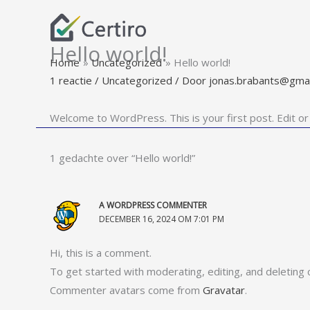
Ga
naar
de
Hello world!
Home
Uncategorized
Hello world!
inhoud
1 reactie
/
Uncategorized
/ Door
jonas.brabants@gmai
Welcome to WordPress. This is your first post. Edit or d
1 gedachte over “Hello world!”
A WORDPRESS COMMENTER
DECEMBER 16, 2024 OM 7:01 PM
Hi, this is a comment.
To get started with moderating, editing, and deletin
Commenter avatars come from
Gravatar
.