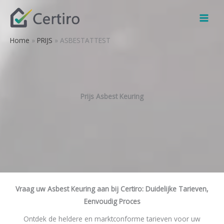
Ga
naar
de
Home
PRIJS
ASBESTATTEST
inhoud
Prijs Asbest Keuring
Vraag uw Asbest Keuring aan bij Certiro: Duidelijke Tarieven,
Eenvoudig Proces
Ontdek de heldere en marktconforme tarieven voor uw